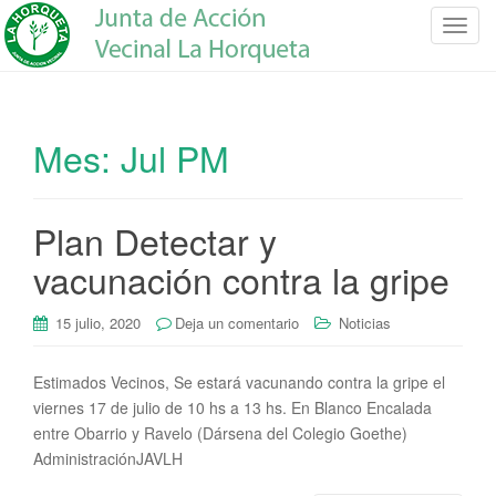
C
a
m
b
i
Mes:
Jul PM
a
r
n
Plan Detectar y
a
v
vacunación contra la gripe
e
g
15 julio, 2020
Deja un comentario
Noticias
a
c
Estimados Vecinos, Se estará vacunando contra la gripe el
i
viernes 17 de julio de 10 hs a 13 hs. En Blanco Encalada
ó
entre Obarrio y Ravelo (Dársena del Colegio Goethe)
n
AdministraciónJAVLH