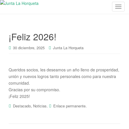
C
a
m
b
¡Feliz 2026!
i
a
r
30 diciembre, 2025
Junta La Horqueta
n
a
v
Queridos socios, les deseamos un año lleno de prosperidad,
e
unión y nuevos logros tanto personales como para nuestra
g
comunidad.
a
Gracias por su compromiso.
c
¡Feliz 2025!
i
,
.
.
Destacado
Noticias
Enlace permanente
ó
n