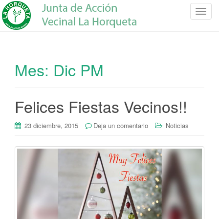
C
a
m
b
i
Mes:
Dic PM
a
r
n
Felices Fiestas Vecinos!!
a
v
e
23 diciembre, 2015
Deja un comentario
Noticias
g
a
c
i
ó
n