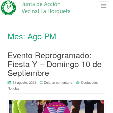
C
a
m
b
i
Mes:
Ago PM
a
r
n
Evento Reprogramado:
a
v
Fiesta Y – Domingo 10 de
e
Septiembre
g
a
c
,
31 agosto, 2023
Deja un comentario
Destacado
i
Noticias
ó
n